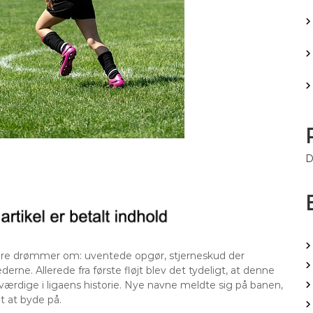
D
kere drømmer om: uventede opgør, stjerneskud der
erne. Allerede fra første fløjt blev det tydeligt, at denne
eværdige i ligaens historie. Nye navne meldte sig på banen,
t at byde på.