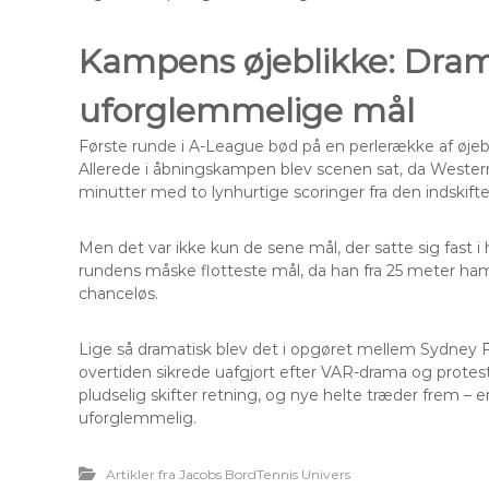
Kampens øjeblikke: Dram
uforglemmelige mål
Første runde i A-League bød på en perlerække af øjebli
Allerede i åbningskampen blev scenen sat, da Western
minutter med to lynhurtige scoringer fra den indskift
Men det var ikke kun de sene mål, der satte sig fast
rundens måske flotteste mål, da han fra 25 meter ha
chanceløs.
Lige så dramatisk blev det i opgøret mellem Sydney FC
overtiden sikrede uafgjort efter VAR-drama og protes
pludselig skifter retning, og nye helte træder frem –
uforglemmelig.
Artikler fra Jacobs BordTennis Univers