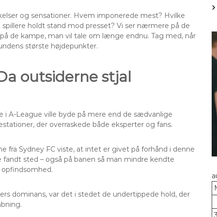
raskelser og sensationer. Hvem imponerede mest? Hvilke
e spillere holdt stand mod presset? Vi ser nærmere på de
 – og på de kampe, man vil tale om længe endnu. Tag med, når
rundens største højdepunkter.
Da outsiderne stjal
runde i A-League ville byde på mere end de sædvanlige
æstationer, der overraskede både eksperter og fans.
ne fra Sydney FC viste, at intet er givet på forhånd i denne
rne fandt sted – også på banen så man mindre kendte
g opfindsomhed.
a
rs dominans, var det i stedet de undertippede hold, der
åbning.