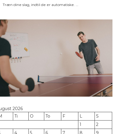
Træn dine slag, indtil de er automatiske. ...
ugust 2026
M
Ti
O
To
F
L
S
1
2
3
4
5
6
7
8
9