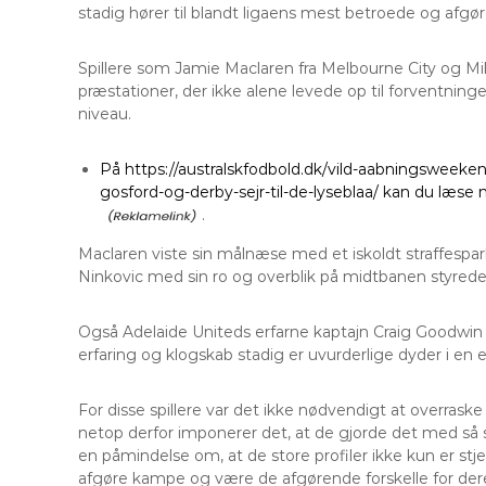
stadig hører til blandt ligaens mest betroede og afgør
Spillere som Jamie Maclaren fra Melbourne City og M
præstationer, der ikke alene levede op til forventning
niveau.
På https://australskfodbold.dk/vild-aabningsweek
gosford-og-derby-sejr-til-de-lyseblaa/ kan du læ
.
Maclaren viste sin målnæse med et iskoldt straffespa
Ninkovic med sin ro og overblik på midtbanen styrede s
Også Adelaide Uniteds erfarne kaptajn Craig Goodwin
erfaring og klogskab stadig er uvurderlige dyder i en
For disse spillere var det ikke nødvendigt at overraske 
netop derfor imponerer det, at de gjorde det med så s
en påmindelse om, at de store profiler ikke kun er stj
afgøre kampe og være de afgørende forskelle for dere