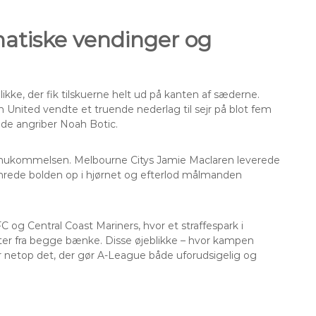
atiske vendinger og
kke, der fik tilskuerne helt ud på kanten af sæderne.
 United vendte et truende nederlag til sejr på blot fem
ede angriber Noah Botic.
 i hukommelsen. Melbourne Citys Jamie Maclaren leverede
mrede bolden op i hjørnet og efterlod målmanden
 og Central Coast Mariners, hvor et straffespark i
ter fra begge bænke. Disse øjeblikke – hvor kampen
 er netop det, der gør A-League både uforudsigelig og