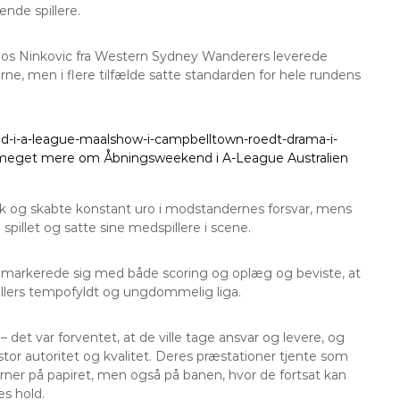
ende spillere.
ilos Ninkovic fra Western Sydney Wanderers leverede
erne, men i flere tilfælde satte standarden for hele rundens
end-i-a-league-maalshow-i-campbelltown-roedt-drama-i-
se meget mere om Åbningsweekend i A-League Australien
rk og skabte konstant uro i modstandernes forsvar, mens
pillet og satte sine medspillere i scene.
 markerede sig med både scoring og oplæg og beviste, at
 ellers tempofyldt og ungdommelig liga.
– det var forventet, at de ville tage ansvar og levere, og
tor autoritet og kvalitet. Deres præstationer tjente som
erner på papiret, men også på banen, hvor de fortsat kan
s hold.