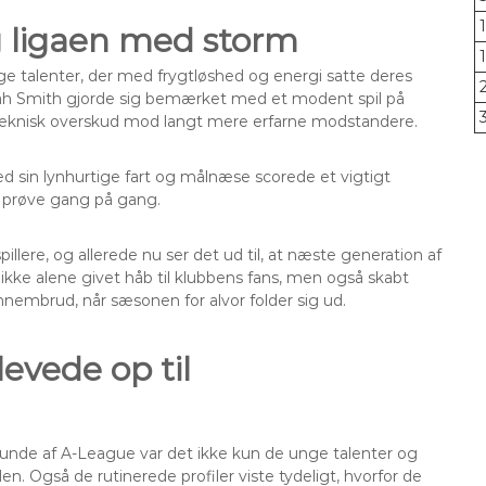
g ligaen med storm
e talenter, der med frygtløshed og energi satte deres
Noah Smith gjorde sig bemærket med et modent spil på
 teknisk overskud mod langt mere erfarne modstandere.
 sin lynhurtige fart og målnæse scorede et vigtigt
på prøve gang på gang.
illere, og allerede nu ser det ud til, at næste generation af
ar ikke alene givet håb til klubbens fans, men også skabt
nnembrud, når sæsonen for alvor folder sig ud.
levede op til
 runde af A-League var det ikke kun de unge talenter og
Også de rutinerede profiler viste tydeligt, hvorfor de