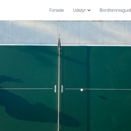
Forside
Udstyr
Bordtennisgui