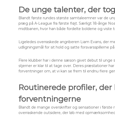
De unge talenter, der to
Blandt første rundes største samtaleemner var de ung
præg på A-League fra første fløjt. Særligt 18-årige 
midtbanen, hvor han både fordelte boldene og viste
Ligeledes overraskede angriberen Liam Evans, der med
udligningsmål for sit hold og satte forsvarsspillerne 
Flere klubber har i denne sæson givet debut til unge sp
stjerner er klar til at tage over. Deres præstationer h
forventninger om, at vi kan se frem til endnu flere ge
Routinerede profiler, der 
forventningerne
Blandt de mange overskrifter og sensationer i første
overraskende outsidere, der løb med opmærksomheden. 