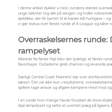
I denne artikel dykker vi ned i rundens største over
unge talenter tog alle på sengen, og hvilke rutinered
øjeblikke, der fik hjertet til at banke lidt hurtigere
vi gør status over første runde af A-League og kårer 
Overraskelsernes runde: 
rampelyset
Allerede fra første fløjt blev det tydeligt, at første 
favoritsejre. Outsiderne greb chancen og leverede pr
Særligt Central Coast Mariners’ sejr over storfavoritter
sæson. Det var ikke kun i resultaterne, overraskelse
spillere tage ansvar og afgøre kampene med mod o
I en runde hvor mange havde forudset de store klubbe
stjal rampelyset og satte et uventet præg på ligaens 