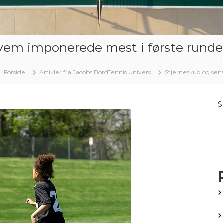
vem imponerede mest i første runde
Forside
Artikler fra Jacobs BordTennis Univers
Stjerneskud og sen
S