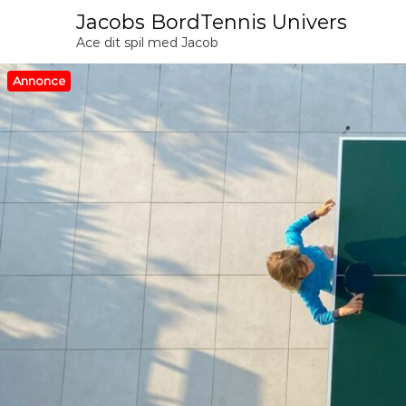
V
Jacobs BordTennis Univers
i
Ace dit spil med Jacob
d
e
Annonce
r
e
t
i
l
i
n
d
h
o
l
d