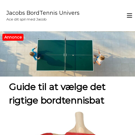
V
i
Jacobs BordTennis Univers
d
Ace dit spil med Jacob
e
r
e
Annonce
t
i
l
i
n
d
h
Guide til at vælge det
o
l
rigtige bordtennisbat
d