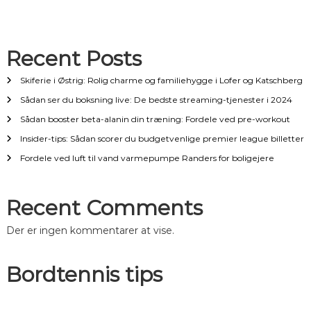
æ
g
Recent Posts
s
Skiferie i Østrig: Rolig charme og familiehygge i Lofer og Katschberg
Sådan ser du boksning live: De bedste streaming-tjenester i 2024
n
Sådan booster beta-alanin din træning: Fordele ved pre-workout
a
Insider-tips: Sådan scorer du budgetvenlige premier league billetter
Fordele ved luft til vand varmepumpe Randers for boligejere
v
i
Recent Comments
g
Der er ingen kommentarer at vise.
a
Bordtennis tips
t