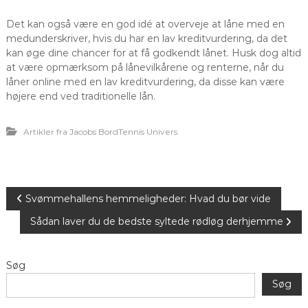
Det kan også være en god idé at overveje at låne med en
medunderskriver, hvis du har en lav kreditvurdering, da det
kan øge dine chancer for at få godkendt lånet. Husk dog altid
at være opmærksom på lånevilkårene og renterne, når du
låner online med en lav kreditvurdering, da disse kan være
højere end ved traditionelle lån.
Artikler fra Jacobs BordTennis Univers
I
Svømmehallens hemmeligheder: Hvad du bør vide
Sådan laver du de bedste syltede rødløg derhjemme
n
d
Søg
Søg
l