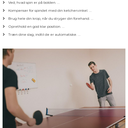
Ved, hvad spin er på bolden. ...
i
Kompenser for spindet med din ketchervinkel. ...
o
Brug hele din krop, når du stryger din forehand. ...
Oprethold en god klar position. ...
n
Træn dine slag, indtil de er automatiske. ...