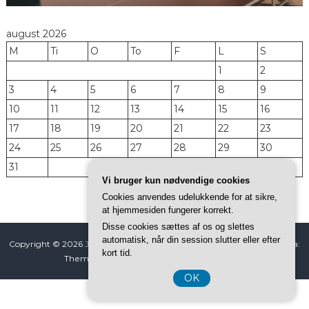
august 2026
M
Ti
O
To
F
L
S
1
2
3
4
5
6
7
8
9
10
11
12
13
14
15
16
17
18
19
20
21
22
23
24
25
26
27
28
29
30
31
Vi bruger kun nødvendige cookies
« jul
Cookies anvendes udelukkende for at sikre,
at hjemmesiden fungerer korrekt.
Disse cookies sættes af os og slettes
automatisk, når din session slutter eller efter
Copyright © 2026
Jacobs BordTennis Univers
All rights reserved. Tema:
kort tid.
ThemeGrill af
Flash
. Powered by
WordPress
OK
CVR 374 077 39