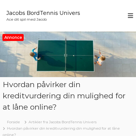
V
i
Jacobs BordTennis Univers
d
Ace dit spil med Jacob
e
r
e
Annonce
t
i
l
i
n
d
h
Hvordan påvirker din
o
l
kreditvurdering din mulighed for
d
at låne online?
Forside
Artikler fra Jacobs BordTennis Univers
Hvordan påvirker din kreditvurdering din mulighed for at låne
online?