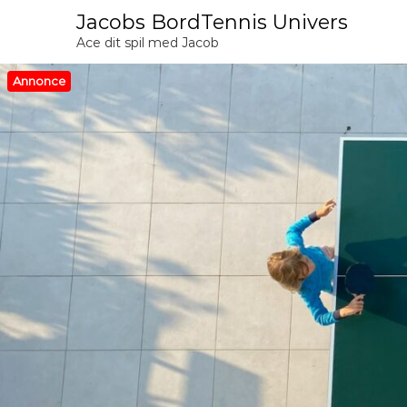
V
Jacobs BordTennis Univers
i
Ace dit spil med Jacob
d
e
Annonce
r
e
t
i
l
i
n
d
h
o
l
d