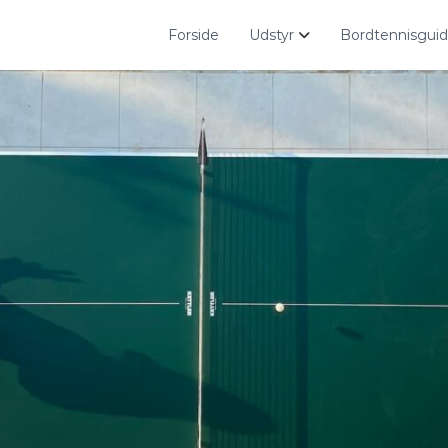
Forside
Udstyr
Bordtennisgui