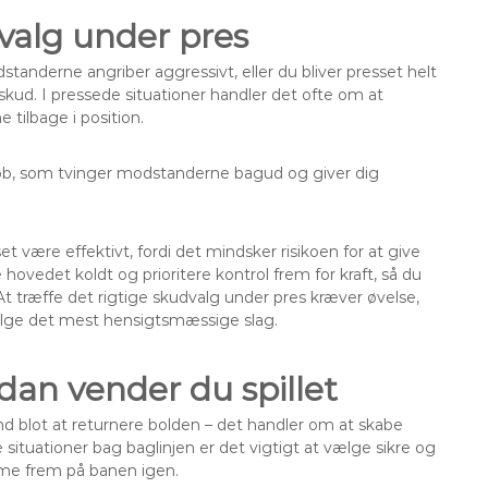
dvalg under pres
standerne angriber aggressivt, eller du bliver presset helt
skud. I pressede situationer handler det ofte om at
 tilbage i position.
 lob, som tvinger modstanderne bagud og giver dig
et være effektivt, fordi det mindsker risikoen for at give
hovedet koldt og prioritere kontrol frem for kraft, så du
At træffe det rigtige skudvalg under pres kræver øvelse,
ælge det mest hensigtsmæssige slag.
Sådan vender du spillet
nd blot at returnere bolden – det handler om at skabe
de situationer bag baglinjen er det vigtigt at vælge sikre og
omme frem på banen igen.