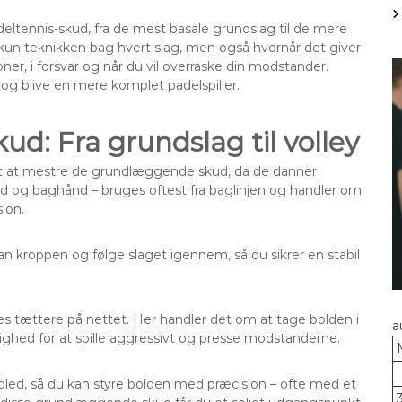
adeltennis-skud, fra de mest basale grundslag til de mere
kun teknikken bag hvert slag, men også hvornår det giver
er, i forsvar og når du vil overraske din modstander.
pil og blive en mere komplet padelspiller.
: Fra grundslag til volley
rst at mestre de grundlæggende skud, da de danner
nd og baghånd – bruges oftest fra baglinjen og handler om
ion.
an kroppen og følge slaget igennem, så du sikrer en stabil
es tættere på nettet. Her handler det om at tage bolden i
a
ighed for at spille aggressivt og presse modstanderne.
dled, så du kan styre bolden med præcision – ofte med et