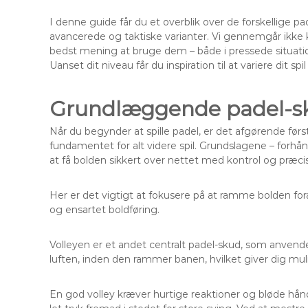
I denne guide får du et overblik over de forskellige p
avancerede og taktiske varianter. Vi gennemgår ikke 
bedst mening at bruge dem – både i pressede situation
Uanset dit niveau får du inspiration til at variere dit s
Grundlæggende padel-skud
Når du begynder at spille padel, er det afgørende fø
fundamentet for alt videre spil. Grundslagene – forhå
at få bolden sikkert over nettet med kontrol og præcis
Her er det vigtigt at fokusere på at ramme bolden for
og ensartet boldføring.
Volleyen er et andet centralt padel-skud, som anvend
luften, inden den rammer banen, hvilket giver dig mul
En god volley kræver hurtige reaktioner og bløde hån