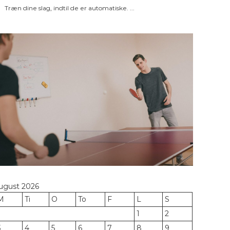
Træn dine slag, indtil de er automatiske. ...
ugust 2026
M
Ti
O
To
F
L
S
1
2
3
4
5
6
7
8
9