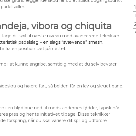
re disse grundlæggende skud får du et solidt udgangspunkt
 padelspiller.
ndeja, vibora og chiquita
 tage dit spil til næste niveau med avancerede teknikker
kteristisk padelslag – en slags “svævende” smash,
 fra en position tæt på nettet.
ne i at kunne angribe, samtidig med at du selv bevarer
skru og højere fart, så bolden får en lav og skruet bane,
lden i en blød bue ned til modstandernes fødder, typisk når
es pres og hente initiativet tilbage. Disse teknikker
 forspring, når du skal variere dit spil og udfordre