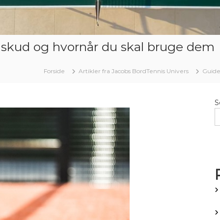
s-skud og hvornår du skal bruge dem
Forside
Artikler fra Jacobs BordTennis Univers
Guide
S