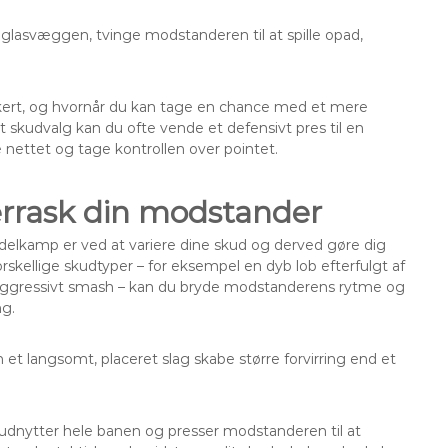
 glasvæggen, tvinge modstanderen til at spille opad,
sikkert, og hvornår du kan tage en chance med et mere
 skudvalg kan du ofte vende et defensivt pres til en
 nettet og tage kontrollen over pointet.
errask din modstander
adelkamp er ved at variere dine skud og derved gøre dig
rskellige skudtyper – for eksempel en dyb lob efterfulgt af
 et aggressivt smash – kan du bryde modstanderens rytme og
g.
n et langsomt, placeret slag skabe større forvirring end et
 udnytter hele banen og presser modstanderen til at