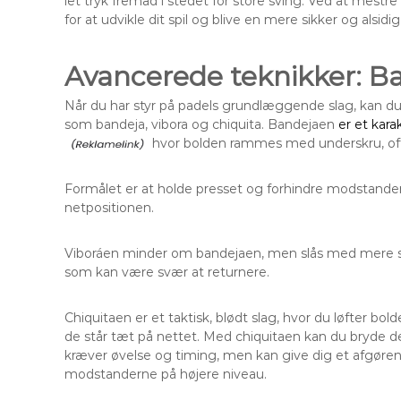
let tryk fremad i stedet for store sving. Ved at mest
for at udvikle dit spil og blive en mere sikker og alsidig
Avancerede teknikker: Ba
Når du har styr på padels grundlæggende slag, kan du
som bandeja, vibora og chiquita. Bandejaen
er et kara
hvor bolden rammes med underskru, ofte
Formålet er at holde presset og forhindre modstander
netpositionen.
Viboráen minder om bandejaen, men slås med mere side
som kan være svær at returnere.
Chiquitaen er et taktisk, blødt slag, hvor du løfter bo
de står tæt på nettet. Med chiquitaen kan du bryde der
kræver øvelse og timing, men kan give dig et afgørende
modstanderne på højere niveau.